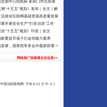
源交易中心招投标 多部门作出部署
测“十五五”规划》发布｜全文｜解
意见推动互联网基础资源高质量发展
署开展安全生产“打非治违”工作
设“十五五”规划》印发｜全文
国家要提升孩子们这些能力素养
命 奋进复兴征程丨“转折之城”激荡..
·[视频]
牢记初心使命 奋进复兴征程丨红船起航处 
能发展，国务院常务会作最新部署⇒
网络推广投稿请点击这里>>
：
中国法院新闻网
字体大小[
大
中
小
]