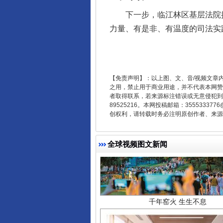
东山县通报“牛蛙产品抗生素超标问
下一步，临江林区基层法院执行
力量、有是非、有温度的司法实
【免责声明】：以上图、文、音/视频文章
之用，禁止用于商业用途，并不代表本网赞
者取得联系，若来源标注错误或无意侵犯到您的
89525216。本网投稿邮箱：355533
创权利，请转载时务必注明原创作者、来源：
千年窑火 生生不息
全球视频图文新闻