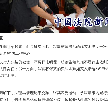
赢
实
一纸欠条伤亲情 巡回调解促和解..
非恶意赖账，而是确实面临工程款结算滞后的现实困境，一次
意调解”的工作思路。
行人张某的微信，严厉释法明理，明确告知其拒不履行生效判
法律责任；另一方面，法官将张某的实际困难如实反馈给8名申
暂时困境。
解下，法理与情理终于交融。张某深受感动，承诺期限内履行
谅互让，最终自愿达成执行调解协议。这起长达两年的讨薪拉锯