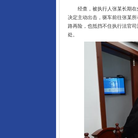
经查，被执行人张某长期在外
决定主动出击，驱车前往张某所
路再险，也抵挡不住执行法官司
处。