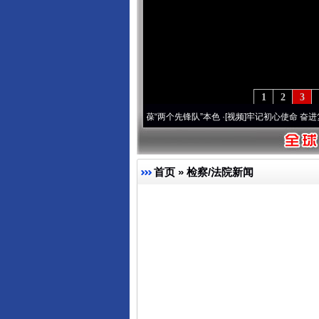
1
2
3
刻改变雪域高原..
·[视频]
永葆“两个先锋队”本色
·[视频]
牢记初心使命 奋进复兴征程丨宝
首页
»
检察/法院新闻