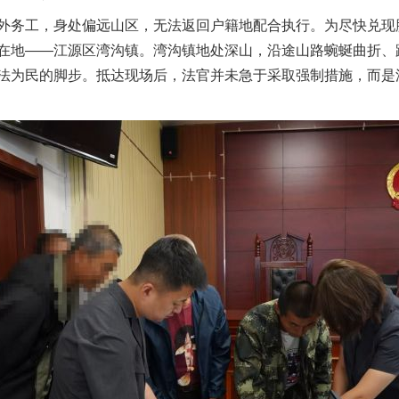
务工，身处偏远山区，无法返回户籍地配合执行。为尽快兑现
在地——江源区湾沟镇。湾沟镇地处深山，沿途山路蜿蜒曲折、
法为民的脚步。抵达现场后，法官并未急于采取强制措施，而是