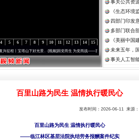
事关公共资
《生态环境监
读
四部门印发
多部门联合部
《美丽中国建
4
5
6
7
8
9
10
11
12
13
14
15
未来五年，
塔山下好光景..
·[视频]
因党而生 为党而战——百年“纪”事⑧加强纪律..
·[视频]
牢记初心使
事关人工智
百里山路为民生 温情执行暖民心
发布时间：2026-06-11 来源
百里山路为民生 温情执行暖民心
——临江林区基层法院执结劳务报酬案件纪实