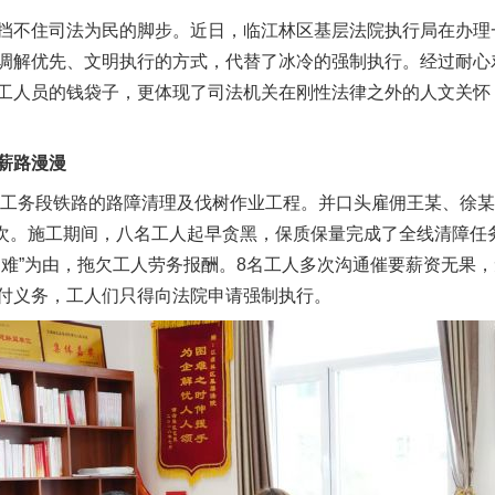
挡不住司法为民的脚步。近日，临江林区基层法院执行局在办理
调解优先、文明执行的方式，代替了冰冷的强制执行。经过耐心
工人员的钱袋子，更体现了司法机关在刚性法律之外的人文关怀
薪路漫漫
工务段铁路的路障清理及伐树作业工程。并口头雇佣王某、徐某
算一次。施工期间，八名工人起早贪黑，保质保量完成了全线清障
困难”为由，拖欠工人劳务报酬。8名工人多次沟通催要薪资无果
付义务，工人们只得向法院申请强制执行。