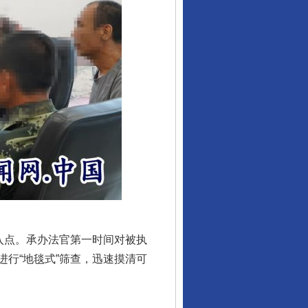
入点。承办法官第一时间对被执
行“地毯式”筛查，迅速摸清可