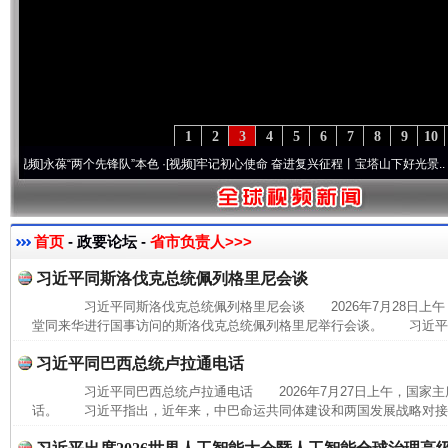
1
2
3
4
5
6
7
8
9
10
永葆“两个先锋队”本色
·[视频]
牢记初心使命 奋进复兴征程丨宝塔山下好光景..
·[视频]
首页
- 政要论坛 -
省市负责人>>>
习近平同斯洛伐克总统佩列格里尼会谈
习近平同斯洛伐克总统佩列格里尼会谈 2026年7月28日上午
堂同来华进行国事访问的斯洛伐克总统佩列格里尼举行会谈。 习近平指
习近平同巴西总统卢拉通电话
习近平同巴西总统卢拉通电话 2026年7月27日上午，国家主
话。 习近平指出，近年来，中巴命运共同体建设和两国发展战略对接取