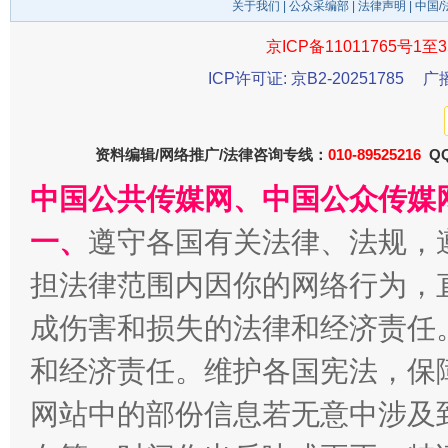
关于我们
|
公众采编部
|
法律声明
| 中国
京ICP备11011765号1至3
ICP许可证: 京B2-20251785
广
资料编辑/网络推广/法律咨询专线：
010-89525216
QQ
中国公共传媒网、中国公众传媒
千年窑火 生生不息
一
一、
遵守各国有关法律、法规，
担法律范围内因你的网络行为，
成伤害和损失的法律和经济责任
和经济责任。维护各国宪法，保
网站中的部份信息若无意中涉及