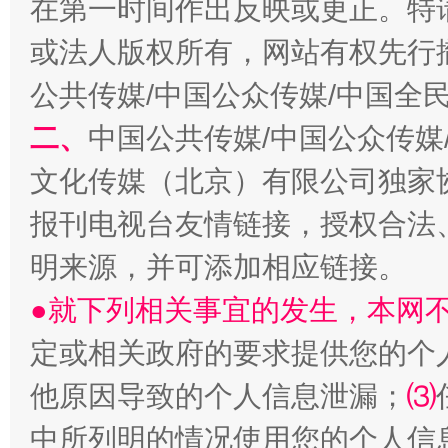
在第一时间作出反映或更正。特
揭开“小金库”的免责幌子
或法人版权所有，网站有权先行
公共传媒/中国公众传媒/中国全
二、
中国公共传媒/中国公众传媒
文化传媒（北京）有限公司独家
报刊电视台友情链接，授权合法
明来源，并可添加相应链接。
受贿1.44亿！段成刚被判无期
从幼儿
●就下列相关事宜的发生，本网
定或相关政府的要求提供您的个
他原因导致的个人信息泄漏；
⑶
中所列明的情况使用您的个人信