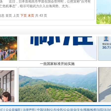
场 近日，日本首相高市早苗在国会答辩时，公然宣称"台湾有
26万
亡危机事态"，暗示可能武力介入台海局势。尤为..
杨天
条信息
首页
上页
下页
末页
共 43 页
传销头
四川省
中方对
中国发
一批国家标准开始实施
官方
从“无
最高
事故致
以产业富民促振兴
我们
|
公众采编部
|
法律声明
| 中国/法制/公共/全民/公众/农业/文化/视频/检察/法院/法治