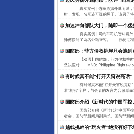
边民勇擒外逃间谍，获评“全国
真实案例 | 边民勇擒外逃间谍，
时，发现一名形迹可疑的男子。该男子将
加速冲向部队大门，随即一个猛
完善运行机制助力责任有效落
真实案例 | 网约车司机智斗境
师傅接到了两名外籍乘客。 行驶过程中
国防部：菲方侵权挑衅只会遭到
【双语】国防部：菲方侵权挑衅
坚决应对 MND: Philippine Rights-violatin
有时候真不能“打开天窗说亮话”
有时候真不能"打开天窗说亮话"
着"机密"字样，与会者的发言内容敏感而
国防部介绍《新时代的中国军控
东山县通报“牛蛙产品抗生素超标问
国防部介绍《新时代的中国军控、
者会，国防部新闻局副局长、国防部新闻
越线挑衅的“玩火者”绝没有好下