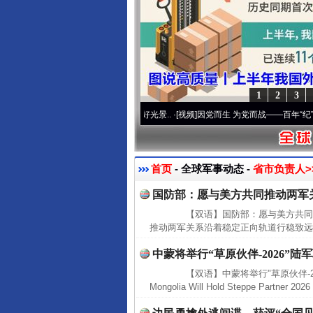
1
2
3
使命 奋进复兴征程丨宝塔山下好光景..
·[视频]
因党而生 为党而战——百年“纪”事⑧加强
首页
- 全球军事动态 -
省市负责人>
国防部：愿与美方共同推动两军
【双语】国防部：愿与美方共同推
推动两军关系沿着稳定正向轨道行稳致远MND: Chin
中蒙将举行“草原伙伴-2026”陆
【双语】中蒙将举行"草原伙伴-2026
Mongolia Will Hold Steppe Partner 2