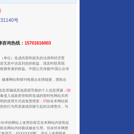
号
1140号
法律咨询热线：
15701616003
（单位）造成伤害和损失的法律和经济责
若无意中涉及到您的权益，请及时联系我
权拥有者的权益。中国公共传媒/中国公众传
“后车司机肯定在骂我”
、健康网站和报刊电视台友情链接，授权合
信息泄漏或其他原因导致的个人信息泄漏；
⑶
毒侵入或政府管制而造成的暂时性网站关闭
明的使用方式或免责情形；
⑺
你在本网站留
您的行为而直接或间接引起的法律责任，与
合作伙伴的网站上使用你留言在本网站内容和反
权在网站内转载或修改引用。但未经本网授
源于：XXXXXXX网”。违反上述声明者，