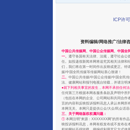
ICP许可
资料编辑/网络推广/法律
中国公共传媒网、中国公众传媒网、中国全
一、
遵守各国有关法律、法规，遵守社会公
任。如投递假新闻本网将追究其相关法律和
们，我们将在第一时间作出反映或更正。特
媒/中国全民传媒等传媒网站衷心致谢！
受贿1.44亿！段成刚被判无期
二、
中国公共传媒/中国公众传媒/中国全民
法、健康网站和报刊电视台转载，并请注明
●就下列相关事宜的发生，本网不承担任何法
任何第三方根据本网各服务条款及声明中所
（包括在本网的企业、公司网站和共同合作
言的内容和反映投诉报料讯息人承认本网所
本网无关。本网只是提供公众/大众/民众话
三、关于网络版权权属问题：
①
本网注明“来源：XXXXXXX网”的所有
映投诉报料讯息，本网有权发布或不发布在
权的网站不得转载、摘编或利用其它方式使用