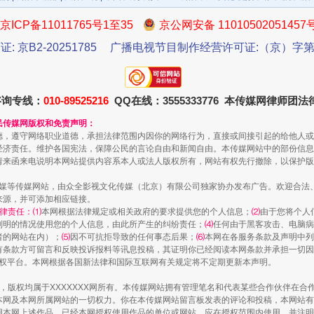
京ICP备11011765号1至35
京公网安备 11010502051457
证: 京B2-20251785
广播电视节目制作经营许可证:（京）字第3
咨询专线：
010-89525216
QQ在线：3555333776 本传媒网律师团
民传媒网版权和免责声明：
德，遵守网络职业道德，承担法律范围内因你的网络行为，直接或间接引起的给他人或
经济责任。维护各国宪法，保障公民的言论自由和新闻自由。本传媒网站中的部份信息
请来函来电说明本网站提供内容系本人或法人版权所有，网站有权先行撤除，以保护版
从幼儿园到大学，有这些资助
传媒等传媒网站，由众全影视文化传媒（北京）有限公司独家协办发布广告。欢迎合法
来源，并可添加相应链接。
律责任：⑴
本网根据法律规定或相关政府的要求提供您的个人信息；
⑵
由于您将个人
列明的情况使用您的个人信息，由此所产生的纠纷责任；
⑷
任何由于黑客攻击、电脑病
者的网站在内）；
⑸
因不可抗拒导致的任何事态后果；
⑹
本网在各服务条款及声明中列
有条款方可留言和反映投诉报料等讯息投稿，其证明你已经阅读本网条款并承担一切因
语权平台。本网根据各国新法律和国际互联网有关规定将不定期更新本声明。
作品，版权均属于XXXXXXX网所有。本传媒网站拥有管理笔名和代表某些合作伙伴在
本网及本网所属网站的一切权力。你在本传媒网站留言板发表的评论和投稿，本网站有
本网上述作品。已经本网授权使用作品的单位或网站，应在授权范围内使用，并注明“来