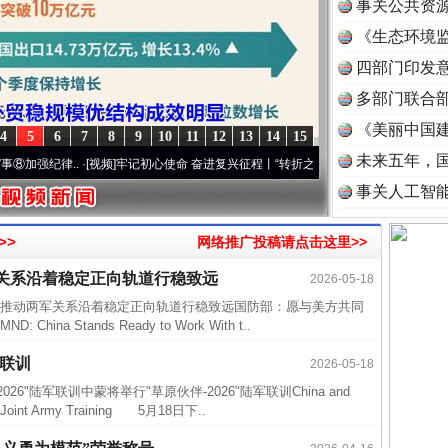
事关公共资
《生态环境监
读
四部门印发
多部门联合部
《美丽中国建
4
5
6
7
8
9
10
11
12
13
14
15
未来五年，
纪律..
·[视频]
牢记初心使命 奋进复兴征程丨“转折之城”激荡..
·[视频]
牢记初心使命 奋
事关人工智
>>
网络推广投稿请点击这里>>
关系沿着稳定正向轨道行稳致远
2026-05-18
动两军关系沿着稳定正向轨道行稳致远国防部：愿与美方共同
a Stands Ready to Work With t..
军联训
2026-05-18
"陆军联训中蒙将举行"草原伙伴-2026"陆军联训China and
026 Joint Army Training 5月18日下..
近期涉