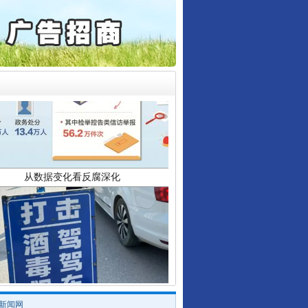
保费，离婚时为何要分走一..
誉，不得录用为公务员
目出狱后办书院暴力管教..
公安厅征集新型黑恶违法..
6家美国实体采取反制措..
起首例对外贸易国家安全..
从数据变化看反腐深化
通报西安赛格商场坠亡事件
产可执”到“全额执行”
检抗诉的疑难复杂刑事案件
5死1伤，四川省安委会挂..
酒驾未被当场查获能处罚吗
/新闻网