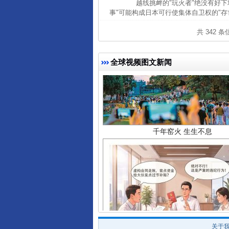
越线挑衅的"玩火者"绝没有好下
事"可能构成日本可行使集体自卫权的"存
共 342 
全球视频图文新闻
千年窑火 生生不息
揭开“小金库”的免责幌子
关于