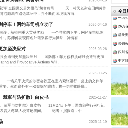
见义勇为模范”荣誉称号
2026-04-16
半生相
获评"全国见义勇为模范"荣誉称号 一天，村民老谢在田间劳作
一纸欠
今日
背包隐藏在路边草丛中，并不断向国境线方向..
26万
刹停车！网约车司机立功了
2026-04-16
实
一纸欠条伤亲情 巡回调解促和解..
杨天
外间谍，获特别重大贡献奖励 一个寻常的下午，网约车司机陈
传销头
，陈师傅发现两名外籍乘客行为异常，神情有..
四川省
更加坚决应对
2026-03-26
中方对
只会遭到更加坚决应对 国防部：菲方侵权挑衅只会遭到更加
中国发
g and Provocative Actions Will ..
官方
2026-03-25
从“无
 一场关乎决策的涉密会议正在室内紧张进行，桌上的文件印
重要。然而窗外有一双窥探的眼睛，将一切尽收眼底..
最高
事故致
、裁军与防扩散》白皮书
2025-11-27
题”
法徽映军营 权益有保障
近期涉
裁军与防扩散》白皮书 11月27日下午，国防部举行例行记
发言人蒋斌大校答记者问。 记者：据报道，中..
半生相
场
一纸欠
2025-11-19