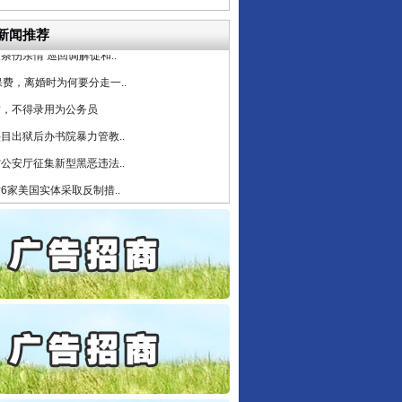
守，一别两宽：这场老年..
条伤亲情 巡回调解促和..
新闻推荐
保费，离婚时为何要分走一..
行业协会接连发公告
誉，不得录用为公务员
目出狱后办书院暴力管教..
公安厅征集新型黑恶违法..
6家美国实体采取反制措..
起首例对外贸易国家安全..
通报西安赛格商场坠亡事件
产可执”到“全额执行”
检抗诉的疑难复杂刑事案件
5死1伤，四川省安委会挂..
让核能赋能千行百业
私家车群死群伤事故多发..
守，一别两宽：这场老年..
条伤亲情 巡回调解促和..