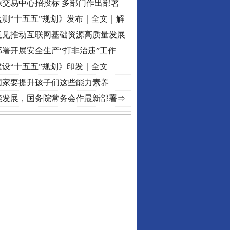
源交易中心招投标 多部门作出部署
测“十五五”规划》发布｜全文｜解
意见推动互联网基础资源高质量发展
署开展安全生产“打非治违”工作
设“十五五”规划》印发｜全文
国家要提升孩子们这些能力素养
进复兴征程丨红船起航处 潮起..
·[视频]
一首歌的时间，读懂乐至的“诗与远方”
·[视频]
从
能发展，国务院常务会作最新部署⇒
私家车群死群伤事故多发..