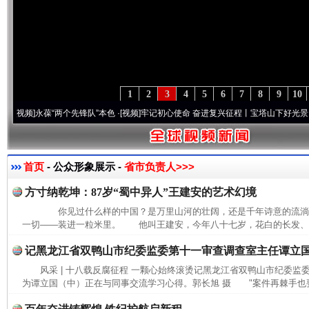
1
2
3
4
5
6
7
8
9
10
频]
永葆“两个先锋队”本色
·[视频]
牢记初心使命 奋进复兴征程丨宝塔山下好光景..
·[视频]
首页
- 公众形象展示 -
省市负责人>>>
方寸纳乾坤：87岁“蜀中异人”王建安的艺术幻境
你见过什么样的中国？是万里山河的壮阔，还是千年诗意的流
一切——装进一粒米里。 他叫王建安，今年八十七岁，花白的长发、长
记黑龙江省双鸭山市纪委监委第十一审查调查室主任谭立
风采 | 十八载反腐征程 一颗心始终滚烫记黑龙江省双鸭山市纪委
为谭立国（中）正在与同事交流学习心得。郭长旭 摄 "案件再棘手也要