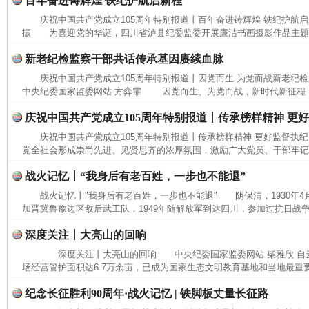
百年奋进铸辉煌 铁纪护航启新程
庆祝中国共产党成立105周年特别报道丨百年奋进铸辉煌 铁纪护航
振 为喜迎党的华诞，四川省泸县纪委监委开展廉洁书画摄影作品主题展
新老纪检监察干部共话传承基因赓续血脉
庆祝中国共产党成立105周年特别报道丨因党而生 为党而战新老纪
中央纪委国家监委网站 方弈霏 因党而生、为党而战，新时代新征程，要
庆祝中国共产党成立105周年特别报道丨传承榜样精神 更
庆祝中国共产党成立105周年特别报道丨传承榜样精神 更好监督执
党全社会形成崇尚先进、见贤思齐的浓厚氛围，激励广大党员、干部牢记党
战火记忆丨“我身后有老百姓，一步也不能退”
战火记忆丨"我身后有老百姓，一步也不能退" 阴保清，1930年4
加晋冀鲁豫边区敌后武工队，1949年随解放军到达四川，参加过抗日战争
深度关注丨大亮山的回响
深度关注丨大亮山的回响 中央纪委国家监委网站 柴雅欣 自
场经营管护面积达6.7万余亩，已成为国家生态文明教育基地和当地最重要
纪念长征胜利90周年·战火记忆 | 铁脚板丈量长征路