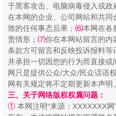
于黑客攻击、电脑病毒侵入或政
在本网的企业、公司网站和共同
致的任何事态后果；
⑹
本网在各
事关残疾人未来5年
让
责情形；
⑺
你在本网站留言的内
条款方可留言和反映投诉报料等
并承担一切因您的行为而直接或
网只是提供公众/大众/民众话语
网有关规定将不定期更新本声明
三、关于网络版权权属问题：
规模最大的光氢储一体化项目
走走
①
本网注明“来源：XXXXXXX网