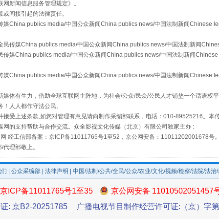
联网新闻信息服务管理规定
》。
接或间接引起的法律责任。
publics media/中国公众新闻China publics news/中国法制新闻Chinese l
从幼儿园到大学，有这些资助
a publics media/中国公众新闻China publics news/中国法制新闻Chinese
 publics media/中国公众新闻China publics news/中国法制新闻Chinese 
publics media/中国公众新闻China publics news/中国法制新闻Chinese l
媒体有生力，借助全球互联网主阵地，为社会/公众/民众/公民人才铺垫一个话语权平
务！人人都作守法公民。
接受上述条款,如您对管理有意见请向制作采编部联系，电话：010-89525216。
媒网的支持帮助与合作交流。众全影视文化传媒（北京）有限公司独家主办 :
网 经工信部备案：京ICP备11011765号1至52，京公网安备：11011202001678号
部/代理部敬上。
场
事关残疾人未来5年
我们
|
公众采编部
|
法律声明
| 中国/法制/公共/全民/公众/农业/文化/视频/检察/法院/法治
京ICP备11011765号1至35
京公网安备 11010502051457
证: 京B2-20251785
广播电视节目制作经营许可证:（京）字第3