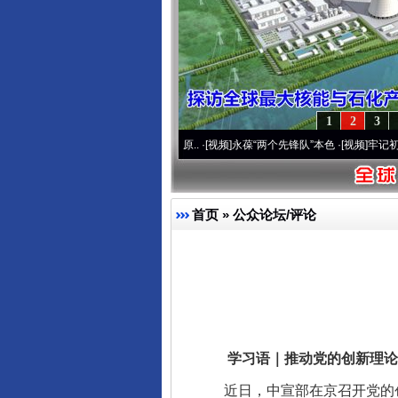
1
2
3
营20周年 深刻改变雪域高原..
·[视频]
永葆“两个先锋队”本色
·[视频]
牢记初心使命 奋
首页
»
公众论坛/评论
学习语｜推动党的创新理论
近日，中宣部在京召开党的创