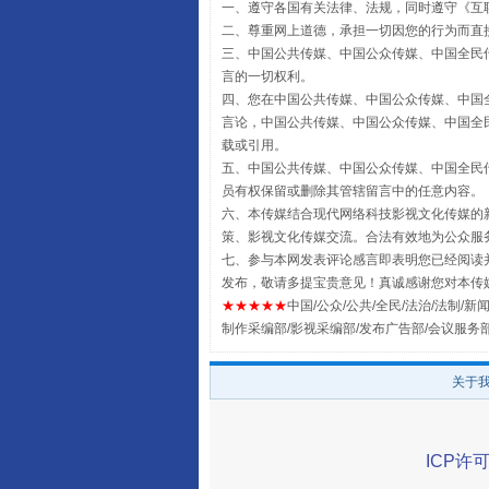
一、遵守各国有关法律、法规，同时遵守《
互
二、尊重网上道德，承担一切因您的行为而直
三、中国公共传媒、中国公众传媒、中国全民传媒China 
受贿1.44亿！段成刚被判无期
言的一切权利。
四、您在中国公共传媒、中国公众传媒、中国全民传媒Chin
言论，中国公共传媒、中国公众传媒、中国全民传媒China
载或引用。
五、中国公共传媒、中国公众传媒、中国全民传媒China 
员有权保留或删除其管辖留言中的任意内容。
六、本传媒结合现代网络科技影视文化传媒的新
策、影视文化传媒交流。合法有效地为公众服
七、参与本网发表评论感言即表明您已经阅读并
发布，敬请多提宝贵意见！真诚感谢您对本传
★★★★★
中国/公众/公共/全民/法治/法制/新闻
制作采编部/影视采编部/发布广告部/会议服务
全民健身五年计划来了！等你上
关于
ICP许可