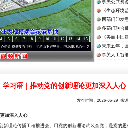
事关公共资
《生态环境监
读
四部门印发
多部门联合部
《美丽中国建
4
5
6
7
8
9
10
11
12
13
14
15
未来五年，
进复兴征程丨宝塔山下好光景..
·[视频]
因党而生 为党而战——百年“纪”事⑧加强纪律..
·
事关人工智
学习语｜推动党的创新理论更加深入人心
发布时间：2026-05-29 来
更加深入人心
新理论传播工程推进会。用党的创新理论武装全党，是党的思