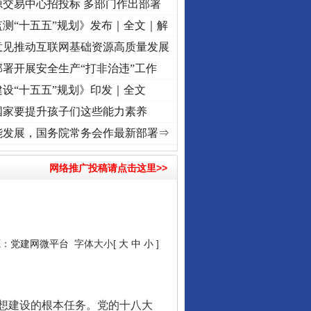
源交易中心招投标 多部门作出部署
测“十五五”规划》发布｜全文｜解
意见推动互联网基础资源高质量发展
署开展安全生产“打非治违”工作
设“十五五”规划》印发｜全文
国家要提升孩子们这些能力素养
[视频]
牢记初心使命 奋进复兴征程丨“转折之城”激荡..
·[视频]
牢记初心使命 奋进复兴征程
能发展，国务院常务会作最新部署⇒
网络推广投稿请点击这里>>
源：
党建网微平台
字体大小[
大
中
小
]
想建设的根本任务。党的十八大