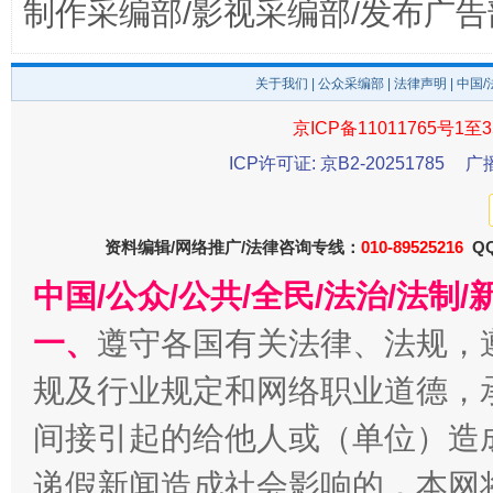
制作采编部/影视采编部/发布广告
关于我们
|
公众采编部
|
法律声明
| 中国
京ICP备11011765号1至3
揭开“小金库”的免责幌子
ICP许可证: 京B2-20251785
广
资料编辑/网络推广/法律咨询专线：
010-89525216
QQ
中国/公众/公共/全民/法治/法
一、
遵守各国有关法律、法规，
规及行业规定和网络职业道德，
受贿1.44亿！段成刚被判无期
从幼儿
间接引起的给他人或（单位）造
递假新闻造成社会影响的，本网