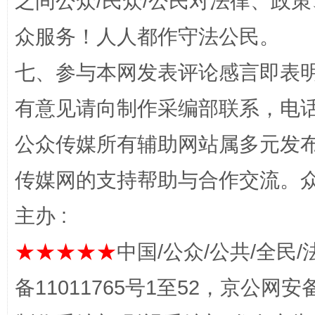
之间公众/民众/公民对法律、政
东山县通报“牛蛙产品抗生素超标问题”
法
众服务！人人都作守法公民。
七、参与本网发表评论感言即表明
有意见请向制作采编部联系，电话：0
公众传媒所有辅助网站属多元发
传媒网的支持帮助与合作交流。
主办 :
千年窑火 生生不息
一
★★★★★
中国/公众/公共/全民/
备11011765号1至52，京公网安备：