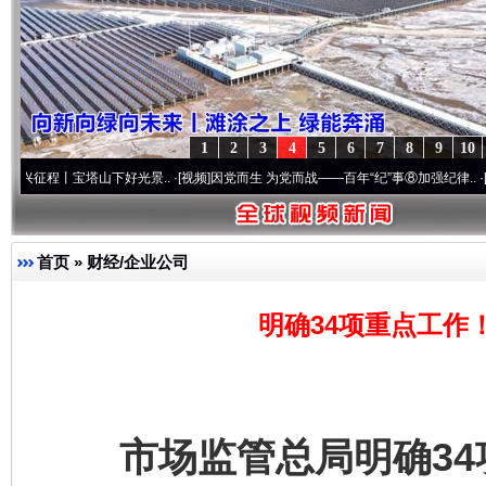
1
2
3
4
5
6
7
8
9
10
好光景..
·[视频]
因党而生 为党而战——百年“纪”事⑧加强纪律..
·[视频]
牢记初心使命 
首页
»
财经/企业公司
明确34项重点工作
市场监管总局明确34