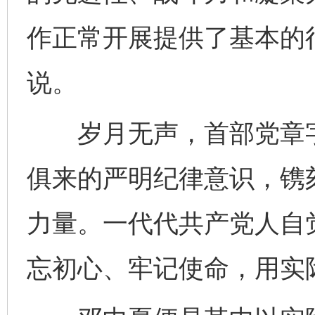
作正常开展提供了基本的
说。
岁月无声，首部党章字
俱来的严明纪律意识，镌
力量。一代代共产党人自
忘初心、牢记使命，用实