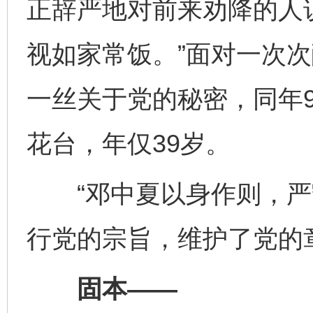
正辞严地对前来劝降的人
视如家常饭。”面对一次
一丝关于党的秘密，同年9
花台，年仅39岁。
“邓中夏以身作则，严
行党的宗旨，维护了党的
固本——