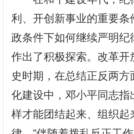
利、开创新事业的重要条
政条件下如何继续严明纪
作出了积极探索。改革开
史时期，在总结正反两方
化建设中，邓小平同志指
样才能团结起来、组织起
律。”伴随着拨乱反正工