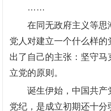
……
在同无政府主义等思潮
党人对建立一个什么样的
出了自己的主张：坚守马
立党的原则。
诞生伊始，中国共产党
党纪，是成立初期还十分