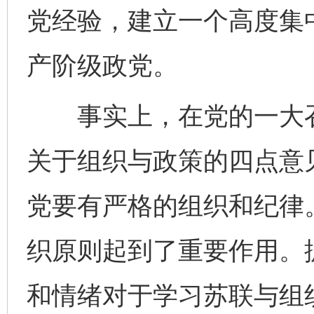
党经验，建立一个高度集
产阶级政党。
事实上，在党的一大召
关于组织与政策的四点意见
党要有严格的组织和纪律
织原则起到了重要作用。
和情绪对于学习苏联与组