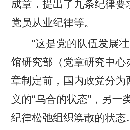
成章，提出了九条纪律要
党员从业纪律等。
“这是党的队伍发展壮大
馆研究部（党章研究中心
章制定前，国内政党分为
义的“乌合的状态”，另一
纪律松弛组织涣散的状态