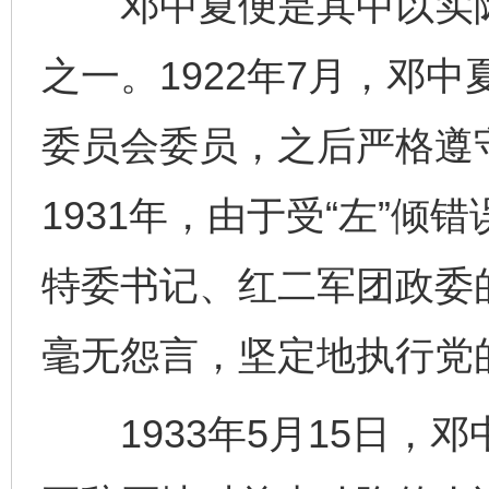
邓中夏便是其中以实际
之一。1922年7月，邓
委员会委员，之后严格遵
1931年，由于受“左”
特委书记、红二军团政委
毫无怨言，坚定地执行党
1933年5月15日，