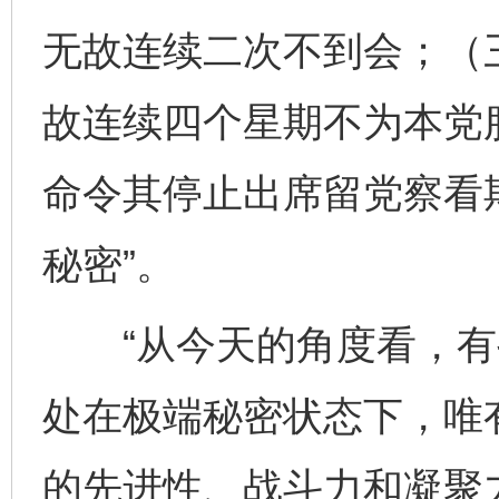
无故连续二次不到会；（
故连续四个星期不为本党
命令其停止出席留党察看
秘密”。
“从今天的角度看，有
处在极端秘密状态下，唯
的先进性、战斗力和凝聚