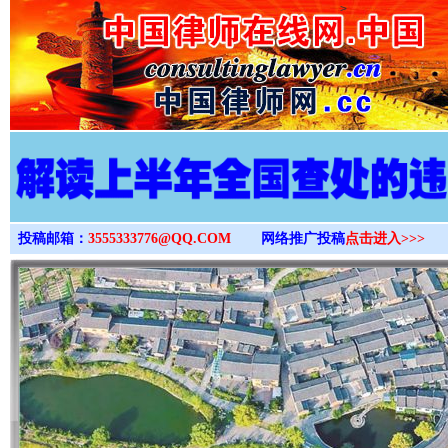
>
投稿邮箱：
3555333776@QQ.COM
网络推广投稿
点击进入>>>