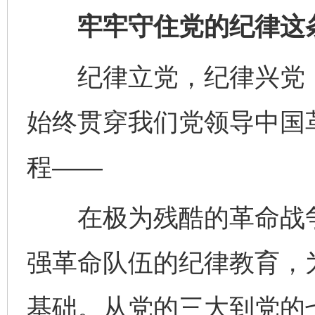
牢牢守住党的纪律这
纪律立党，纪律兴党，
始终贯穿我们党领导中国
程——
在极为残酷的革命战争
强革命队伍的纪律教育，
基础。从党的三大到党的