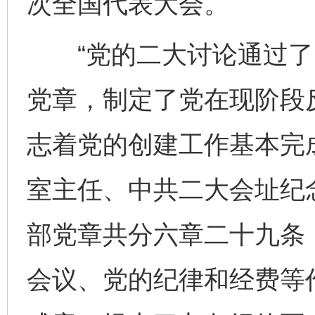
次全国代表大会。
“党的二大讨论通过了
党章，制定了党在现阶段
志着党的创建工作基本完
室主任、中共二大会址纪
部党章共分六章二十九条
会议、党的纪律和经费等作