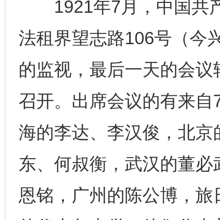
1921年7月，中国共
法租界望志路106号（今
的监视，最后一天的会议
召开。出席会议的有来自
海的李达、李汉俊，北京
东、何叔衡，武汉的董必
恩铭，广州的陈公博，旅