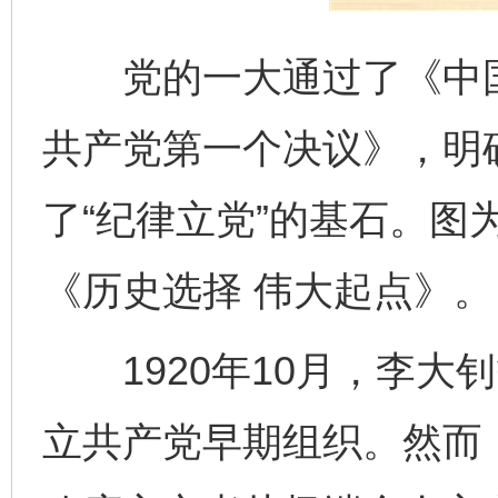
党的一大通过了《中国
共产党第一个决议》，明
了“纪律立党”的基石。图
《历史选择 伟大起点》。
1920年10月，李大
立共产党早期组织。然而