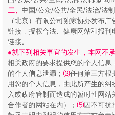
二、
中国/公众/公共/全民/法治/
揭开“小金库”的免责幌子
（北京）有限公司独家协办发布广
链接，授权合法、健康网站和报刊
链接。
●就下列相关事宜的发生，本网不
相关政府的要求提供您的个人信息
的个人信息泄漏；
⑶
任何第三方根
受贿1.44亿！段成刚被判无期
从幼儿
用您的个人信息，由此所产生的纠
入或政府管制而造成的暂时性网站
合作者的网站在内）；
⑸
因不可抗