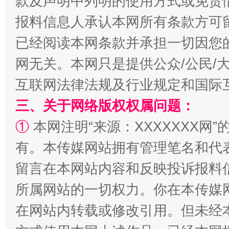
款及声明中列明的使用方式或免责
报料信息人承认本网所有条款方可
已经阅读本网条款并承担一切因您
网无关。本网只是提供公众/公民/
全民健身五年计划来了！等你上场
互联网法律法规及行业规定和国际
三、关于网络版权权属问题：
①
本网注明“来源：XXXXXXX网”
有。本传媒网站拥有管理笔名和代
留言在本网站内容和反映投诉报料
所属网站的一切权力。你在本传媒
阿坝州三大球赛在茂县开幕
规模最
在网站内转载或修改引用。但未经