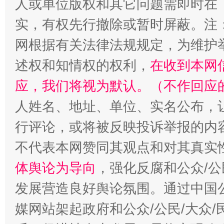
人或单位版权和其它问题需即时在
扯下公款旅游的“隐身衣”
如何以同
实，有权先行撤除或暂时屏蔽。注
网根据有关法律法规规定，为维护
述权和知情权的权利，
在收到本网
应，我们将视为默认。（不作回应
人姓名、地址、单位、实名公布，让
行评论，或将被反映投诉举报的内
“蜀中异人”王建安的艺术幻境
不代表本网赞同其观点和对其真实
体舆论为导向
，强化反腐和公众/公
发展营造良好舆论氛围。通过中国公
媒网站架起政府和公众/公民/大众