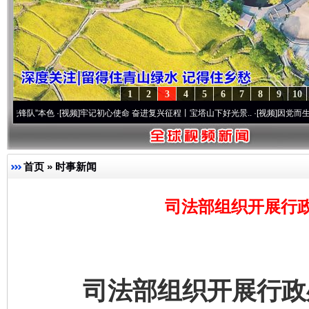
1
2
3
4
5
6
7
8
9
10
本色
·[视频]
牢记初心使命 奋进复兴征程丨宝塔山下好光景..
·[视频]
因党而生 为党而战—
首页
»
时事新闻
司法部组织开展行
司法部组织开展行政处