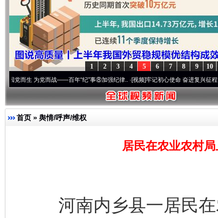
1
2
3
4
5
6
7
8
9
10
 为党而战——百年“纪”事⑧加强纪律..
·[视频]
牢记初心使命 奋进复兴征程丨“转折之城”
首页
»
舆情/呼声/维权
居民在农业农村局
河南内乡县一居民在农