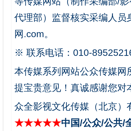
等传媒网站（制作采编部/影
代理部）监督核实采编人员身
以产业富民促振兴
酒驾
网.com。
※ 联系电话：010-8952521
本传媒系列网站公众传媒网
提宝贵意见！真诚感谢您对
从幼儿园到大学，有这些资助
“
众全影视文化传媒（北京）有
★★★★★
中国/公众/公共/