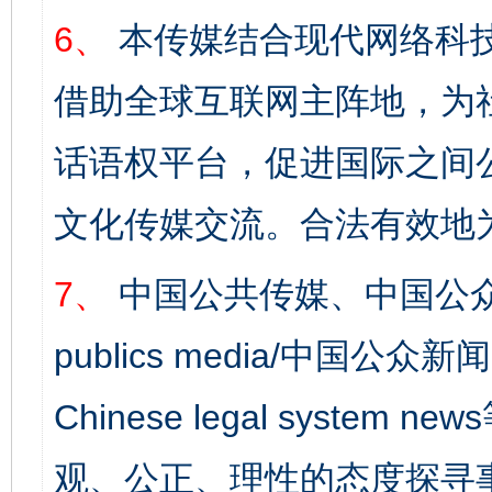
6、
本传媒结合现代网络科
借助全球互联网主阵地，为社
话语权平台，促进国际之间公
完善运行机制助力责任有效落实
行
文化传媒交流。合法有效地
7、
中国公共传媒、中国公众
publics media/中国公众新闻
Chinese legal syst
法徽映军营 权益有保障
让
观、公正、理性的态度探寻