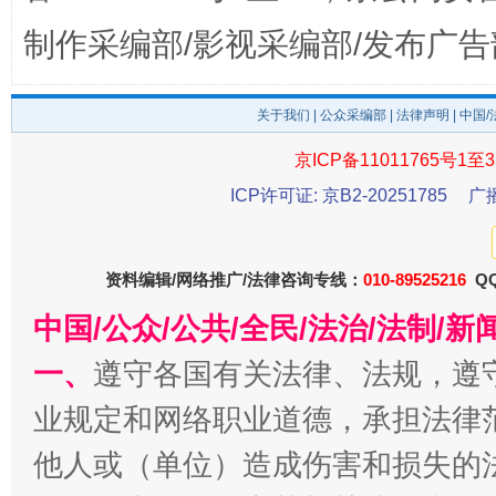
制作采编部/影视采编部/发布广告
关于我们
|
公众采编部
|
法律声明
| 中国
以产业富民促振兴
酒驾
京ICP备11011765号1至3
ICP许可证: 京B2-20251785
广
资料编辑/网络推广/法律咨询专线：
010-89525216
QQ
中国/公众/公共/全民/法治/法制/
一、
遵守各国有关法律、法规，遵
业规定和网络职业道德，承担法律
从幼儿园到大学，有这些资助
“
他人或（单位）造成伤害和损失的