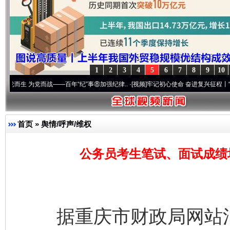
1
2
3
4
5
6
7
8
9
10
为党而战——百年“纪”事⑧加强纪律..
·[视频]
牢记初心使命 奋进复兴征程丨“转折之城”激
首页
»
舆情/呼声/维权
公务员考生笔试、面试成绩
据重庆市财政局网站消息