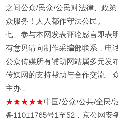
之间公众/民众/公民对法律、政
法徽映军营 权益有保障
让
众服务！人人都作守法公民。
七、参与本网发表评论感言即表明
有意见请向制作采编部联系，电话：0
公众传媒所有辅助网站属多元发
传媒网的支持帮助与合作交流。
一批国家标准开始实施
从
主办 :
★★★★★
中国/公众/公共/全民/
备11011765号1至52，京公网安备：