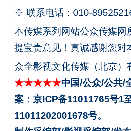
※ 联系电话：010-8952521
本传媒系列网站公众传媒网
提宝贵意见！真诚感谢您对
以产业富民促振兴
酒驾
众全影视文化传媒（北京）有
★★★★★
中国/公众/公共/
案：京ICP备11011765号
11011202001678号。
从幼儿园到大学，有这些资助
“