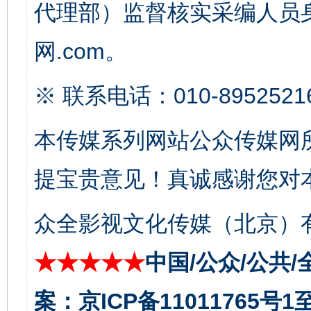
代理部）监督核实采编人员身
网.com。
※ 联系电话：010-8952521
本传媒系列网站公众传媒网
提宝贵意见！真诚感谢您对
受贿1.44亿！段成刚被判无期
从幼儿
众全影视文化传媒（北京）有
★★★★★
中国/公众/公共/
案：京ICP备11011765号