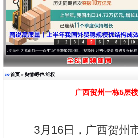
1
2
3
4
5
6
7
8
9
10
为党而战——百年“纪”事⑧加强纪律..
·[视频]
牢记初心使命 奋进复兴征程丨“转折之城”激
首页
»
舆情/呼声/维权
广西贺州一栋5层
3月16日，广西贺州市