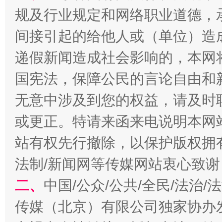
规及行业规定和网络职业道德，
全民健身五年计划来了！等你上场
间接引起的给他人或（单位）造
递假新闻造成社会影响的，本网
国宪法，保障公民的言论自由和
无意中涉及到您的权益，请及时
或更正。特请来函来电说明本网
站有权先行撤除，以保护版权拥有者
阿坝州三大球赛在茂县开幕
规模最
法制/新闻网等传媒网站衷心致谢
二、
中国/公众/公共/全民/法治
传媒（北京）有限公司独家协办